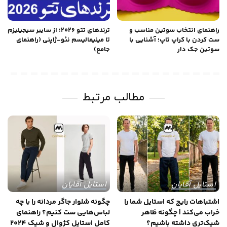
راهنمای انتخاب سوتین مناسب و
ترندهای تتو ۲۰۲۶؛ از سایبر سیجیلیزم
ست کردن با کراپ تاپ؛ آشنایی با
تا مینیمالیسم نئو-ژاپنی (راهنمای
سوتین جک دار
جامع)
مطالب مرتبط
استایل آقایان
استایل آقایان
اشتباهات رایج که استایل شما را
چگونه شلوار جاگر مردانه را با چه
خراب می‌کند | چگونه ظاهر
لباس‌هایی ست کنیم؟ راهنمای
شیک‌تری داشته باشیم؟
کامل استایل کژوال و شیک 2024