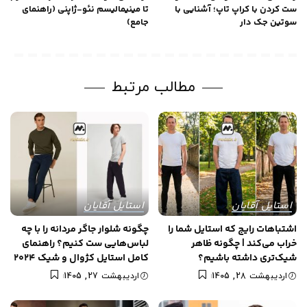
ست کردن با کراپ تاپ؛ آشنایی با
تا مینیمالیسم نئو-ژاپنی (راهنمای
سوتین جک دار
جامع)
مطالب مرتبط
استایل آقایان
استایل آقایان
اشتباهات رایج که استایل شما را
چگونه شلوار جاگر مردانه را با چه
خراب می‌کند | چگونه ظاهر
لباس‌هایی ست کنیم؟ راهنمای
شیک‌تری داشته باشیم؟
کامل استایل کژوال و شیک 2024
اردیبهشت 28, 1405
اردیبهشت 27, 1405