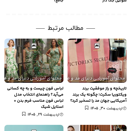
سوتین جک دار
جامع)
مطالب مرتبط
محتوای آموزشی دنیای مد و فشن
محتوای آموزشی دنیای مد و فش
تاریخچه و راز موفقیت برند
لباس فون چیست و به چه کسانی
ویکتوریا سکرت؛ چگونه یک برند
می‌آید؟ راهنمای انتخاب مدل
آمریکایی جهان مد را تسخیر کرد؟
لباس فون مناسب فرم بدن +
استایل شیک
اردیبهشت 30, 1405
اردیبهشت 29, 1405