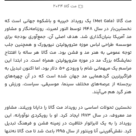
مت گالا ۲۰۲۴
مت گالا (Met Gala) یک رویداد خیریه و باشکوه جهانی است که
نخستین‌بار در سال ۱۹۴۸ توسط النور لمبرت، روزنامه‌نگار و مشاور
مد آمریکا بنیان‌گذاری شد. هدف اصلی آن، جمع‌آوری بودجه برای
موسسه طراحی لباس موزه متروپولیتن نیویورک و همچنین جلب
توجه عمومی به هنر مد و فشن بود. مت گالا هر ساله با افتتاح
نمایشگاه بزرگ مد در موزه متروپولیتن همراه است. در ابتدا این
مراسم یک میهمانی شام با ورودی ۵۰ دلار بود، اما اکنون تبدیل به
فراگیرترین گردهمایی مد جهان شده است که در آن چهره‌های
برجسته از عرصه‌های مختلف سینما، موسیقی، سیاست، ورزش و
هنر گرد هم می‌آیند.
نخستین تحولات اساسی در رویداد مت گالا را دایانا وریلند، مشاور
مد معروف، در سال ۱۹۷۳ ایجاد کرد. او با رویکردی نوآورانه، این
رویداد را به یک لابراتوار خلاقیت در زمینه فشن و فرهنگ تبدیل
کرد. نقش‌آفرینی آنا وینتور از سال ۱۹۹۵ باعث شد تا مت گالا نه‌تنها