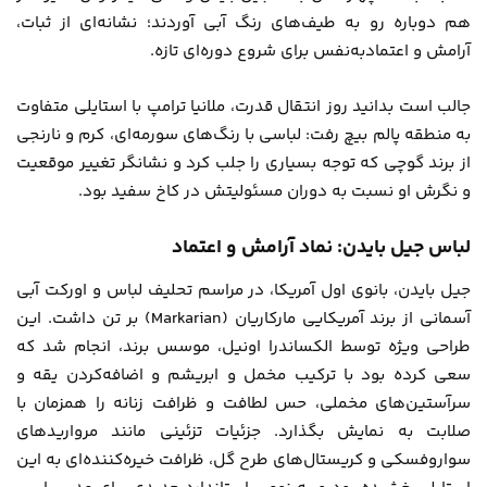
هم دوباره رو به طیف‌های رنگ آبی آوردند؛ نشانه‌ای از ثبات،
آرامش و اعتمادبه‌نفس برای شروع دوره‌ای تازه.
جالب است بدانید روز انتقال قدرت، ملانیا ترامپ با استایلی متفاوت
به منطقه پالم بیچ رفت: لباسی با رنگ‌های سورمه‌ای، کرم و نارنجی
از برند گوچی که توجه بسیاری را جلب کرد و نشانگر تغییر موقعیت
و نگرش او نسبت به دوران مسئولیتش در کاخ سفید بود.
لباس جیل بایدن: نماد آرامش و اعتماد
جیل بایدن، بانوی اول آمریکا، در مراسم تحلیف لباس و اورکت آبی
آسمانی از برند آمریکایی مارکاریان (Markarian) بر تن داشت. این
طراحی ویژه توسط الکساندرا اونیل، موسس برند، انجام شد که
سعی کرده بود با ترکیب مخمل و ابریشم و اضافه‌کردن یقه و
سرآستین‌های مخملی، حس لطافت و ظرافت زنانه را همزمان با
صلابت به نمایش بگذارد. جزئیات تزئینی مانند مرواریدهای
سواروفسکی و کریستال‌های طرح گل، ظرافت خیره‌کننده‌ای به این