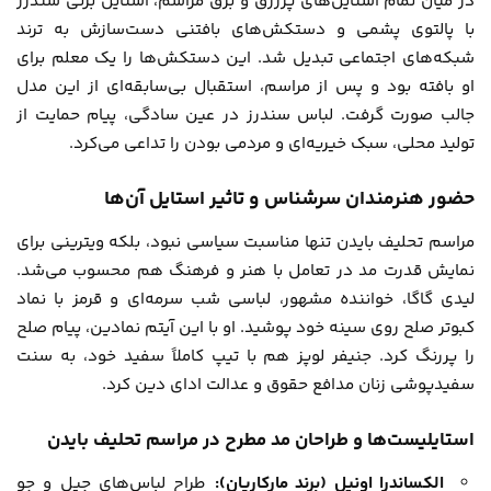
در میان تمام استایل‌های پرزرق و برق مراسم، استایل برنی سندرز
با پالتوی پشمی و دستکش‌های بافتنی دست‌سازش به ترند
شبکه‌های اجتماعی تبدیل شد. این دستکش‌ها را یک معلم برای
او بافته بود و پس از مراسم، استقبال بی‌سابقه‌ای از این مدل
جالب صورت گرفت. لباس سندرز در عین سادگی، پیام حمایت از
تولید محلی، سبک خیریه‌ای و مردمی بودن را تداعی می‌کرد.
حضور هنرمندان سرشناس و تاثیر استایل آن‌ها
مراسم تحلیف بایدن تنها مناسبت سیاسی نبود، بلکه ویترینی برای
نمایش قدرت مد در تعامل با هنر و فرهنگ هم محسوب می‌شد.
لیدی گاگا، خواننده مشهور، لباسی شب سرمه‌ای و قرمز با نماد
کبوتر صلح روی سینه خود پوشید. او با این آیتم نمادین، پیام صلح
را پررنگ کرد. جنیفر لوپز هم با تیپ کاملاً سفید خود، به سنت
سفیدپوشی زنان مدافع حقوق و عدالت ادای دین کرد.
استایلیست‌ها و طراحان مد مطرح در مراسم تحلیف بایدن
الکساندرا اونیل (برند مارکاریان):
طراح لباس‌های جیل و جو