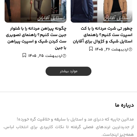
استایل آقایان
استایل آقایان
چطور تی شرت مردانه را با کت
چگونه پیراهن مردانه را با شلوار
اسپرت ست کنیم؟ راهنمای
جین ست کنیم؟ راهنمای تصویری
استایل شیک و کژوال برای آقایان
ست کردن شیک و اسپرت پیراهن
با جین
اردیبهشت 26, 1405
اردیبهشت 25, 1405
موارد بیشتر
درباره ما
مدالین جاییه که دنیای مد و استایل با سلیقه و خلاقیت گره خورده!
از جدیدترین ترندهای فصلی گرفته تا نکات کاربردی برای انتخاب لباس،
همه‌چیز اینجاست.