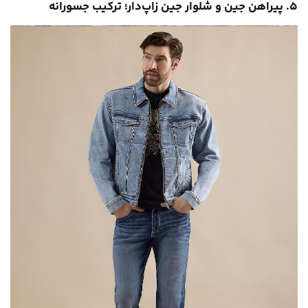
۵. پیراهن جین و شلوار جین زاپ‌دار؛ ترکیب جسورانه