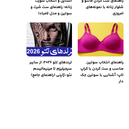
راهنمای ست کردن مانتو و
استایل و انتخاب شورت
شلوار زنانه با نمونه‌های
زنانه؛ راهنمای ست شرت و
امروزی
سوتین و مدل لامبادا
راهنمای انتخاب سوتین
ترندهای تتو ۲۰۲۶؛ از سایبر
مناسب و ست کردن با کراپ
سیجیلیزم تا مینیمالیسم
تاپ؛ آشنایی با سوتین جک
نئو-ژاپنی (راهنمای جامع)
دار