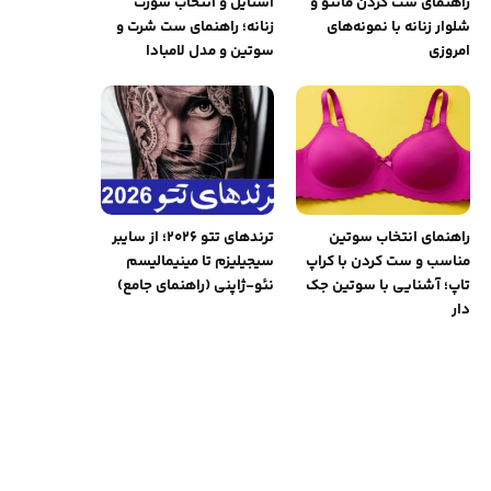
راهنمای ست کردن مانتو و
استایل و انتخاب شورت
شلوار زنانه با نمونه‌های
زنانه؛ راهنمای ست شرت و
امروزی
سوتین و مدل لامبادا
راهنمای انتخاب سوتین
ترندهای تتو ۲۰۲۶؛ از سایبر
مناسب و ست کردن با کراپ
سیجیلیزم تا مینیمالیسم
تاپ؛ آشنایی با سوتین جک
نئو-ژاپنی (راهنمای جامع)
دار