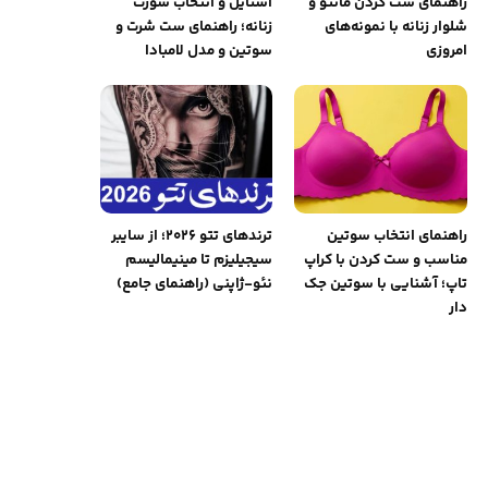
راهنمای ست کردن مانتو و
استایل و انتخاب شورت
شلوار زنانه با نمونه‌های
زنانه؛ راهنمای ست شرت و
امروزی
سوتین و مدل لامبادا
راهنمای انتخاب سوتین
ترندهای تتو ۲۰۲۶؛ از سایبر
مناسب و ست کردن با کراپ
سیجیلیزم تا مینیمالیسم
تاپ؛ آشنایی با سوتین جک
نئو-ژاپنی (راهنمای جامع)
دار