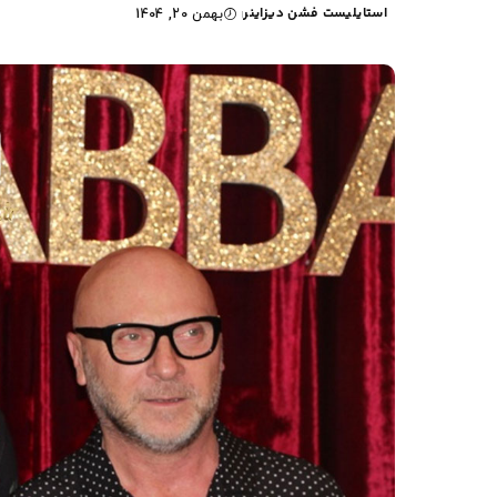
استایلیست فشن دیزاینر
بهمن 20, 1404