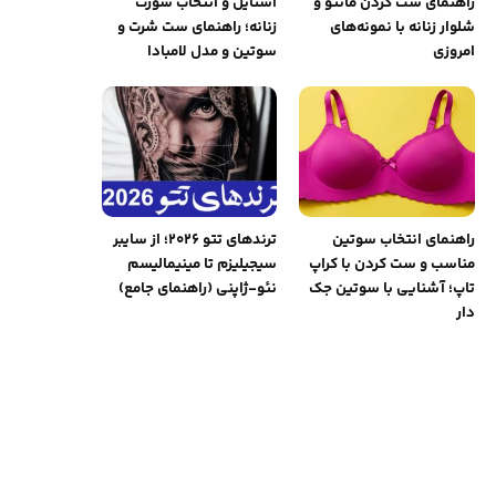
راهنمای ست کردن مانتو و
استایل و انتخاب شورت
شلوار زنانه با نمونه‌های
زنانه؛ راهنمای ست شرت و
امروزی
سوتین و مدل لامبادا
راهنمای انتخاب سوتین
ترندهای تتو ۲۰۲۶؛ از سایبر
مناسب و ست کردن با کراپ
سیجیلیزم تا مینیمالیسم
تاپ؛ آشنایی با سوتین جک
نئو-ژاپنی (راهنمای جامع)
دار