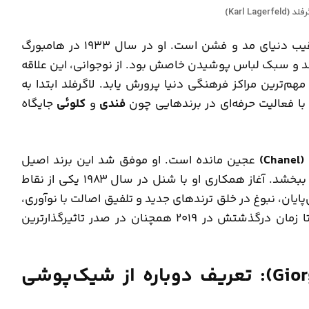
Karl Lagerfe)
بدون شک، کارل لاگرفلد یکی از اسطوره‌های بی‌رقیب دنیای مد و فشن است. او در سال ۱۹۳۳ در هامبورگ
مد و سبک لباس پوشیدن خاصش بود. از نوجوانی، این علاقه
م‌ترین مراکز فرهنگی دنیا پرورش یابد. لاگرفلد ابتدا به
 با فعالیت حرفه‌ای در برندهایی چون
فندی
و
کلوئی
جایگاه
Ch)
عجین مانده است. او موفق شد این برند اصیل
فرانسوی را از رکود خارج کند و هویت تازه‌ای به آن ببخشد. آغاز همکاری او با شنل در سال ۱۹۸۳ یکی از نقاط
ن، نبوغ در خلق ترندهای جدید و تلفیق اصالت با نوآوری،
کارل لاگرفلد را در تاریخ فشن جاودانه ساخت. او تا زمان درگذشتش در ۲۰۱۹ همچنان در صدر تاثیرگذارترین
2. جورجیو آرمانی (Giorgio Armani): تعریف دوباره از شیک‌پوشی