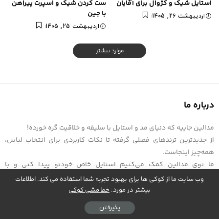
استایل شیک و کژوال برای آقایان
ست کردن شیک و اسپرت پیراهن
با جین
اردیبهشت 26, 1405
اردیبهشت 25, 1405
موارد بیشتر
درباره ما
مدالین جاییه که دنیای مد و استایل با سلیقه و خلاقیت گره خورده!
از جدیدترین ترندهای فصلی گرفته تا نکات کاربردی برای انتخاب لباس،
همه‌چیز اینجاست.
ما توی مدالین کمک می‌کنیم استایل خاص خودتو پیدا کنی و با
اعتمادبه‌نفس بدرخشی.
وب سایت ما از کوکی ها برای بهبود تجربه شما استفاده می کند. اطلاعات
اگه دنبال یه منبع کامل و الهام‌بخش برای مد و پوشاکی، مدالین همون
بیشتر در مورد:
خط مشی کوکی
جاییه که باید باشی.
پذیرفتن
همراه ما باش تا هر روز شیک‌تر و خاص‌تر بشی!