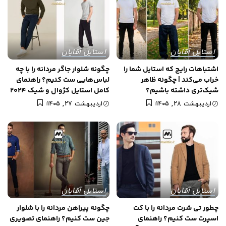
استایل آقایان
استایل آقایان
اشتباهات رایج که استایل شما را
چگونه شلوار جاگر مردانه را با چه
خراب می‌کند | چگونه ظاهر
لباس‌هایی ست کنیم؟ راهنمای
شیک‌تری داشته باشیم؟
کامل استایل کژوال و شیک 2024
اردیبهشت 28, 1405
اردیبهشت 27, 1405
استایل آقایان
استایل آقایان
چطور تی شرت مردانه را با کت
چگونه پیراهن مردانه را با شلوار
اسپرت ست کنیم؟ راهنمای
جین ست کنیم؟ راهنمای تصویری